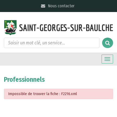
Gestion des traceurs
Nous contacter
Toggle
naviga
Professionnels
Impossible de trouver la fiche : F2216.xml