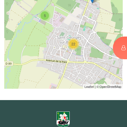
5
22
Leaflet
| ©
OpenStreetMap