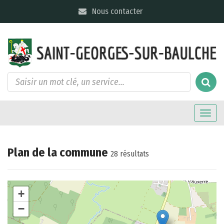
Gestion des traceurs
Nous contacter
Toggle
naviga
Plan de la commune
28 résultats
+
−