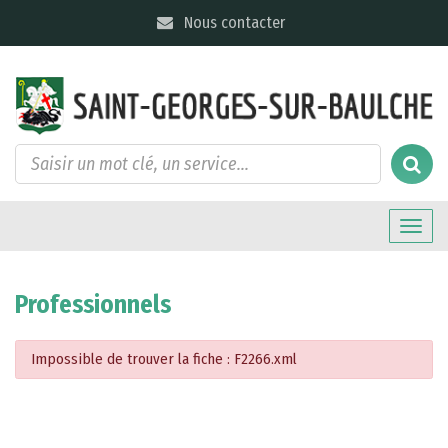
Gestion des traceurs
Nous contacter
Toggle
naviga
Professionnels
Impossible de trouver la fiche : F2266.xml