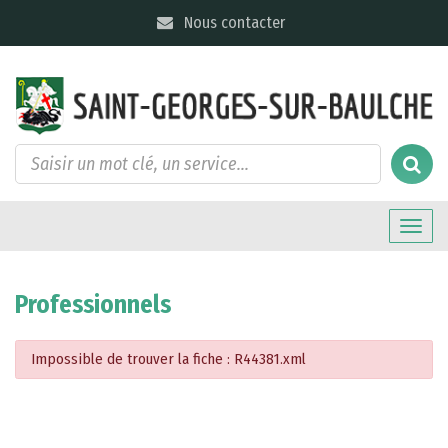
Gestion des traceurs
Nous contacter
Toggle
naviga
Professionnels
Impossible de trouver la fiche : R44381.xml