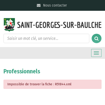
Gestion des traceurs
Nous contacter
Toggle
naviga
Professionnels
Impossible de trouver la fiche : R51844.xml