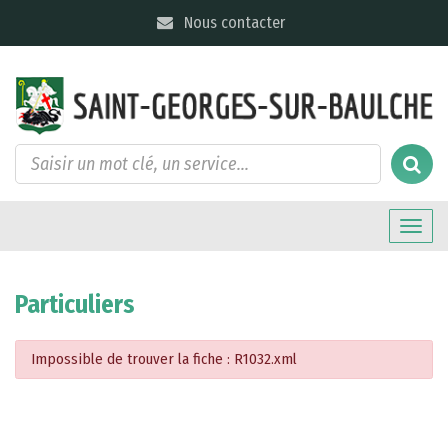
Gestion des traceurs
Nous contacter
Toggle
naviga
Particuliers
Impossible de trouver la fiche : R1032.xml