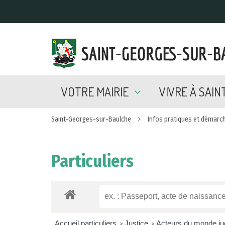
Gestion des traceurs
VOTRE MAIRIE
VIVRE À SAI
Saint-Georges-sur-Baulche
Infos pratiques et démarc
Particuliers
Accueil particuliers
Justice
Acteurs du monde jud
>
>