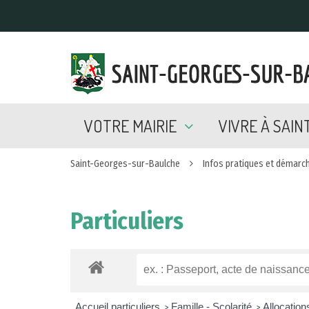
Gestion des traceurs
VOTRE MAIRIE
VIVRE À SAI
Saint-Georges-sur-Baulche
Infos pratiques et démarc
Particuliers
Accueil particuliers
Famille - Scolarité
Allocation
>
>