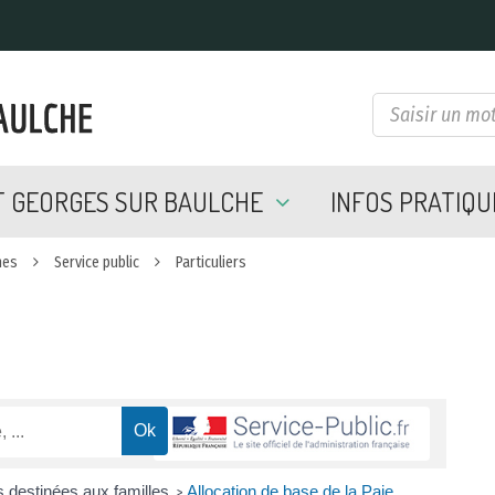
NT GEORGES SUR BAULCHE
INFOS PRATIQ
hes
Service public
Particuliers
s destinées aux familles
Allocation de base de la Paje
>